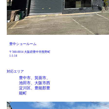
豊中ショールーム
〒560-0014 大阪府豊中市熊野町
1-1-14
対応エリア
豊中市、箕面市、
池田市、大阪市西
淀川区、豊能郡豊
能町