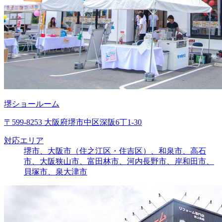
堺ショールーム
〒599-8253 大阪府堺市中区深阪6丁1-30
対応エリア
堺市、大阪市（住之江区・住吉区）、和泉市、高石
市、大阪狭山市、富田林市、河内長野市、岸和田市、
貝塚市、泉大津市