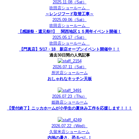
2025.11.08
（Sat）
吹田店ショールーム
～レンジフード取替工事～
2025.09.06
（Sat）
吹田店ショールーム
【感謝祭・還元祭!!】 関西地区１５周年イベント開催！
2025.05.17
（Sat）
吹田店ショールーム
【門真店】5/17・18 新店オープンイベント開催中！！
過去30日間の人気記事
2026.07.11
（Sat）
所沢店ショールーム
おしゃれなキッチン天板
2026.07.23
（Thu）
姫路店ショールーム
【受付終了】ニッカホームが小学生の夏休み工作を応援します！！！
2026.07.22
（Wed）
久留米店ショールーム
内地の暑さ、恐るべし！