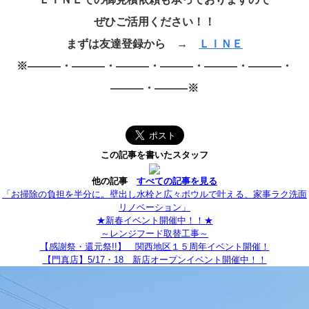
ぜひご活用ください！！
まずは友達登録から →
ＬＩＮＥ
※―――・―――・―――・―――・―――・―――・
―――・―――※
この記事を書いたスタッフ
他の記事
すべての記事を見る
「お掃除の負担を半分に。壁出し水栓と広々ボウルで叶える、家事ラク洗面
リノベーション」
★新春イベント開催中！！★
～レンジフード取替工事～
【感謝祭・還元祭!!】 関西地区１５周年イベント開催！
【門真店】5/17・18 新店オープンイベント開催中！！