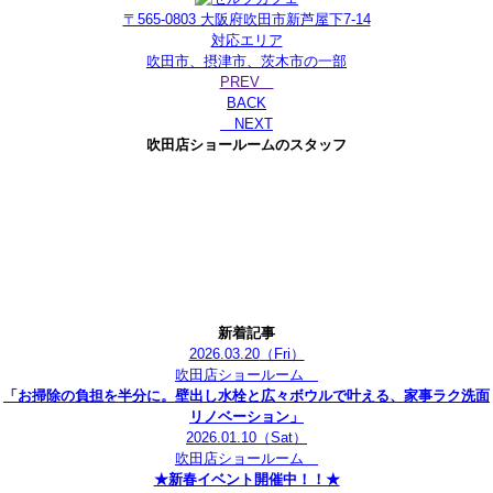
〒565-0803 大阪府吹田市新芦屋下7-14
対応エリア
吹田市、摂津市、茨木市の一部
PREV
BACK
NEXT
吹田店ショールームのスタッフ
新着記事
2026.03.20
（Fri）
吹田店ショールーム
「お掃除の負担を半分に。壁出し水栓と広々ボウルで叶える、家事ラク洗面
リノベーション」
2026.01.10
（Sat）
吹田店ショールーム
★新春イベント開催中！！★