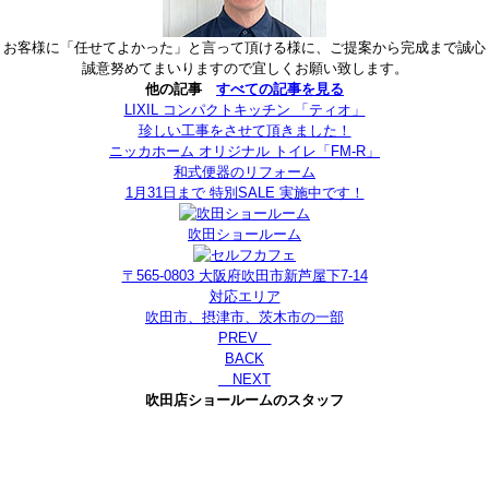
お客様に「任せてよかった」と言って頂ける様に、ご提案から完成まで誠心
誠意努めてまいりますので宜しくお願い致します。
他の記事
すべての記事を見る
LIXIL コンパクトキッチン 「ティオ」
珍しい工事をさせて頂きました！
ニッカホーム オリジナル トイレ「FM-R」
和式便器のリフォーム
1月31日まで 特別SALE 実施中です！
吹田ショールーム
〒565-0803 大阪府吹田市新芦屋下7-14
対応エリア
吹田市、摂津市、茨木市の一部
PREV
BACK
NEXT
吹田店ショールームのスタッフ