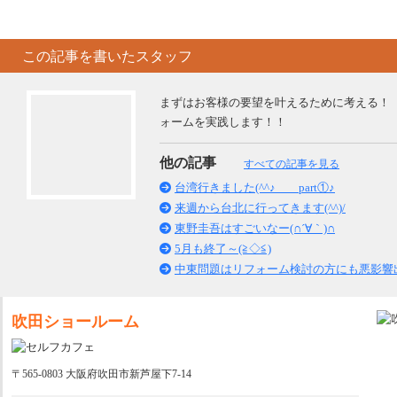
この記事を書いたスタッフ
まずはお客様の要望を叶えるために考える！
ォームを実践します！！
他の記事
すべての記事を見る
台湾行きました(^^♪ part①♪
来週から台北に行ってきます(^^)/
東野圭吾はすごいなー(∩´∀｀)∩
5月も終了～(≧◇≦)
中東問題はリフォーム検討の方にも悪影響出て
吹田ショールーム
〒565-0803 大阪府吹田市新芦屋下7-14
名古屋リフォーム&増改築のニッカホーム株式会社