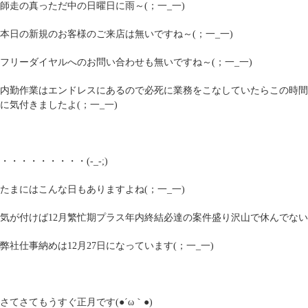
師走の真っただ中の日曜日に雨～(；一_一)
本日の新規のお客様のご来店は無いですね～(；一_一)
フリーダイヤルへのお問い合わせも無いですね～(；一_一)
内勤作業はエンドレスにあるので必死に業務をこなしていたらこの時間
に気付きましたよ(；一_一)
・・・・・・・・・(-_-;)
たまにはこんな日もありますよね(；一_一)
気が付けば12月繁忙期プラス年内終結必達の案件盛り沢山で休んでないで
弊社仕事納めは12月27日になっています(；一_一)
さてさてもうすぐ正月です(●´ω｀●)