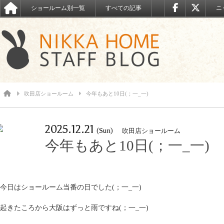
ショールーム別一覧
すべての記事
ニ
吹田店ショールーム
今年もあと10日(；一_一)
2025.12.21
(Sun)
吹田店ショールーム
今年もあと10日(；一_一)
今日はショールーム当番の日でした(；一_一)
起きたころから大阪はずっと雨ですね(；一_一)