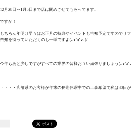
12月28日～1月5日まで店は閉めさせてもらってます。
ですが！
もちろん年明け早々はお正月の特典やイベントも告知予定ですのでリフ
告知を待っていただくのも一挙ですよ(｡◕ˇдˇ​◕｡)/
今年もあと少しですがすべての業界の皆様お互い頑張りましょう(｡◕ˇдˇ​◕｡
・・・・店舗系のお客様が年末の長期休暇中での工事希望で私は30日が仕