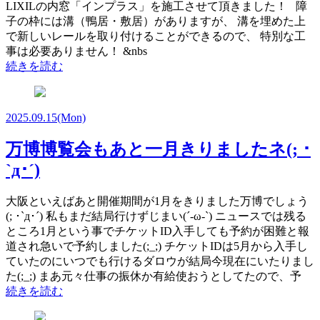
LIXILの内窓「インプラス」を施工させて頂きました！ 障
子の枠には溝（鴨居・敷居）がありますが、 溝を埋めた上
で新しいレールを取り付けることができるので、 特別な工
事は必要ありません！ &nbs
続きを読む
2025.09.15
(Mon)
万博博覧会もあと一月きりましたネ(; ･
`д･´)
大阪といえばあと開催期間が1月をきりました万博でしょう
(; ･`д･´) 私もまだ結局行けずじまい(´-ω-`) ニュースでは残る
ところ1月という事でチケットID入手しても予約が困難と報
道され急いで予約しました(;_;) チケットIDは5月から入手し
ていたのにいつでも行けるダロウが結局今現在にいたりまし
た(;_;) まあ元々仕事の振休か有給使おうとしてたので、予
続きを読む