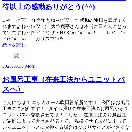
待以上の感動ありがとう(^^)
いやー(*´▽｀*) 今年もね～(*´▽｀*) 感動の連鎖を繋げてく
れますよね～(∩´∀｀)∩ 大谷翔平さんは本当に日本人にとっ
て宝ですね～(*´▽｀*) ザ・HERO(∩´∀｀)∩！ レジェン
ド(∩´∀｀)∩ カリスマ(∩&
続きを読む
2025.10.13
(Mon)
お風呂工事（在来工法からユニットバ
スへ）
こんにちは！ ニッカホーム吹田営業所です！ 今回はお風呂
工事のご紹介です！ タイル張りの在来工法のお風呂からユ
ニットバスへ交換させて頂きました！ 在来工法のお風呂は
ご家庭によって大きさが様々で、 規格でサイズが決まって
いるユニットバスに交換する場合は今よりサイズが小さくな