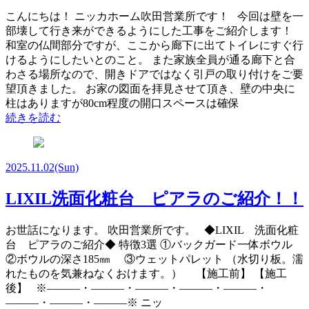
こんにちは！ ニッカホーム吹田営業所です！ 今回は壁を一
部壊して行き来ができるようにした工事をご紹介します！
和室の仏間部分ですが、ここから廊下に出てトイレにすぐ行
けるようにしたいとのこと。 また家族全員が通る廊下と合
わさる場所なので、開きドアではなく引戸の取り付けをご要
望頂きました。 お家の図面を拝見させて頂き、壁の中央に
柱はありますが80cm程度の開口スペースは確保
続きを読む
2025.11.02
(Sun)
LIXIL洗面化粧台 ピアラのご紹介！！
お世話になります。 吹田営業所です。 ◆LIXIL 洗面化粧
台 ピアラのご紹介◆ 特徴3選 ①バックガード一体ボウル
②ボウルの深さ185㎜ ③ウェットパレット （水切り板。濡
れたものを気兼ねなくおけます。） 【施工前】 【施工
後】 ※―――・―――・―――・―――・―――・
―――・―――・―――※ ニッ