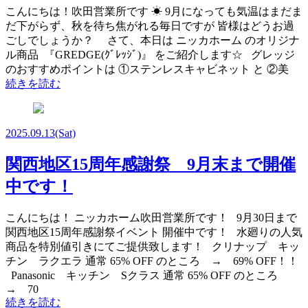
こんにちは！吹田営業所です ☀ 9月になっても気温はまだま
だ下がらず、秋を待ち焦がれる毎日ですが 皆様はどうお過
ごしでしょうか？ さて、本日は ニッカホーム のオリジナ
ル商品 『GREDGE(ｸﾞﾚｯｼﾞ)』 をご紹介します☆ グレッジ
のおすすめポイントは ①ステンレスキャビネット と ②美
続きを読む
2025.09.13
(Sat)
関西地区15周年感謝祭 9月末まで開催
中です！
こんにちは！ ニッカホーム吹田営業所です！ 9月30日まで
関西地区15周年感謝祭イベント 開催中です！ 水廻りの人気
商品を特別値引きにてご提供致します！ クリナップ キッ
チン ラクエラ 通常 65% OFF のところ → 69% OFF！！
Panasonic キッチン Sクラス 通常 65% OFF のところ
→ 70
続きを読む