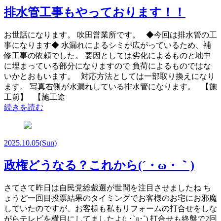
排水管工事もやっております！！
お世話になります。 吹田営業所です。 ◆今回は排水管の工
事になります◆ 水漏れによるシミが広がっているため、補
修工事の依頼でした。 要因としては劣化によるものと地中
に埋まっている部分になりますので 負荷によるものではな
いかとおもいます。 対応方法としては一部取り換えになり
ます。 写真右側が水漏れしている排水管になります。 【施
工前】 【施工途
続きを読む
2025.10.05
(Sun)
政権どうなる？これから(´・ω・｀)
さてさて昨日は自民党総裁選が世間を注目させましたね ち
ょうど一回目投票結果のタイミングでお客様のお宅にお邪魔
していたのですが、お客様も私もリフォームの打合せをしな
がらテレビを横目にしてましたよ(; ･`д･´) 打合せも終盤で2回